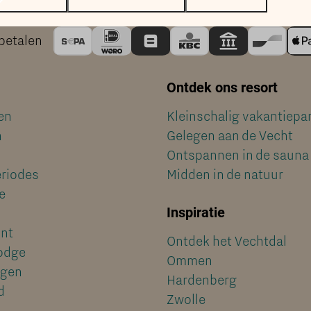
 betalen
Ontdek ons resort
en
Kleinschalig vakantiepa
n
Gelegen aan de Vecht
Ontspannen in de sauna 
eriodes
Midden in de natuur
e
Inspiratie
unt
Ontdek het Vechtdal
odge
Ommen
ngen
Hardenberg
d
Zwolle