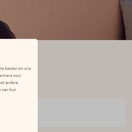
VEN
 te bieden en ons
artners voor
met andere
k van hun