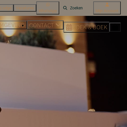
 Lodge
Vacatures
WhatsApp
Mijn Account
MGEVING
CONTACT
ZOEK & BOEK