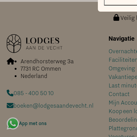
Veilig
Navigatie
Overnacht
Faciliteite
Arendhorsterweg 3a
Omgeving
7731 RC Ommen
Nederland
Vakantiep
Last minut
085 - 400 50 10
Contact
Mijn Acco
boeken@lodgesaandevecht.nl
Koop een l
Beoordeli
App met ons
Plattegron
Vacatures