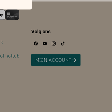
Volg ons
rk
of hottub
MIJN ACCOUNT