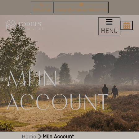
WhatsApp
boeken@lodgesaandevecht.nl
MENU
MIJN
ACCOUNT
Home
Mijn Account