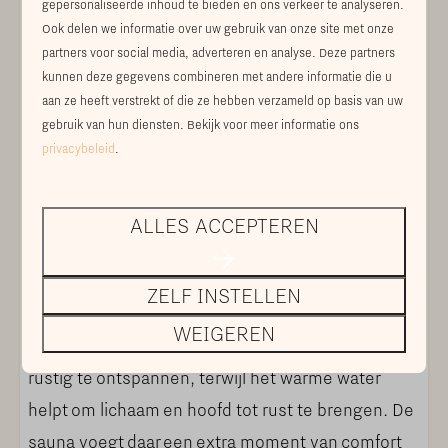
vormt het hart van de omgeving. U wandelt of
gepersonaliseerde inhoud te bieden en ons verkeer te analyseren.
Ook delen we informatie over uw gebruik van onze site met onze
fietst vanuit hier direct het Vechtdal in, langs
partners voor social media, adverteren en analyse. Deze partners
kronkelende paden, groene oevers en rustige
kunnen deze gegevens combineren met andere informatie die u
vergezichten. Hier is niets dat moet en alles dat
aan ze heeft verstrekt of die ze hebben verzameld op basis van uw
gebruik van hun diensten. Bekijk voor meer informatie ons
mag. Niets aan uw hoofd, alles om u heen.
privacybeleid
.
PRIVATE WELLNESS: RUST,
ALLES ACCEPTEREN
IN ALLE PRIVACY
In de tuin beschikt u over uw eigen
ZELF INSTELLEN
wellnessfaciliteiten, zorgvuldig geïntegreerd in de
WEIGEREN
natuurlijke omgeving. De hottub biedt een plek om
rustig te ontspannen, terwijl het warme water
helpt om lichaam en hoofd tot rust te brengen. De
sauna voegt daar een extra moment van comfort