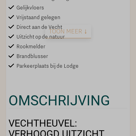
Gelijkvloers
Vrijstaand gelegen
Direct aan de Vecht
TOON MEER ↓
Uitzicht op de natuur
Rookmelder
Brandblusser
Parkeerplaats bij de Lodge
PARKFACILITEITEN
OMSCHRIJVING
Restaurant
Buitenzwembad
Fietsverhuur
VECHTHEUVEL:
VERHOOGD UITZICHT,