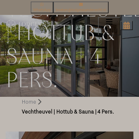
VECHTHEUVE
WhatsApp
boeken@lodgesaandevecht.nl
| HOTTUB &
MENU
SAUNA | 4
PERS.
Home
Vechtheuvel | Hottub & Sauna | 4 Pers.