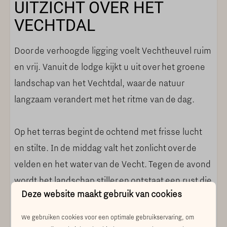
UITZICHT OVER HET
Wastafelmeubel
VECHTDAL
Toilet
Handdoeken
Door de verhoogde ligging voelt Vechtheuvel ruim
BUITEN AAN DE VECHT
en vrij. Vanuit de lodge kijkt u uit over het groene
landschap van het Vechtdal, waar de natuur
Openslaande deuren
langzaam verandert met het ritme van de dag.
Schuifpui
Ruime tuin
Op het terras begint de ochtend met frisse lucht
Terras
en stilte. In de middag valt het zonlicht over de
Tuintafel
velden en het water van de Vecht. Tegen de avond
Tuinstoelen
wordt het landschap stiller en ontstaat een rust die
Loungeset
Deze website maakt gebruik van cookies
steeds zeldzamer wordt.
Parasol
De rivier ligt op korte afstand van de lodge en
We gebruiken cookies voor een optimale gebruikservaring, om