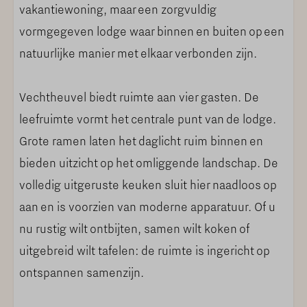
vakantiewoning, maar een zorgvuldig
Hoogwaardig ingerichte keuken
vormgegeven lodge waar binnen en buiten op een
Koelkast
natuurlijke manier met elkaar verbonden zijn.
Vriesvak
Vaatwasser
Vechtheuvel biedt ruimte aan vier gasten. De
Inductie kookplaats
leefruimte vormt het centrale punt van de lodge.
Combi oven
Grote ramen laten het daglicht ruim binnen en
Koffiecupmachine
bieden uitzicht op het omliggende landschap. De
Waterkoker
volledig uitgeruste keuken sluit hier naadloos op
Keukengerei
aan en is voorzien van moderne apparatuur. Of u
Kookgerei
nu rustig wilt ontbijten, samen wilt koken of
Keukendoeken
uitgebreid wilt tafelen: de ruimte is ingericht op
Servies
ontspannen samenzijn.
Grote eettafel