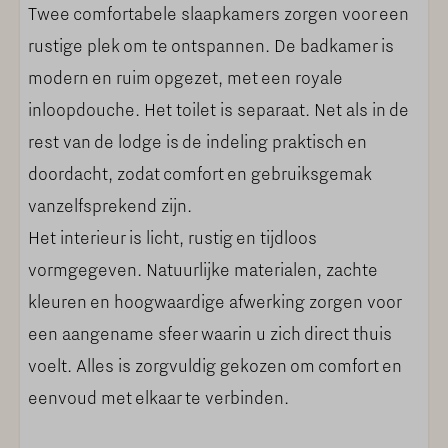
Twee comfortabele slaapkamers zorgen voor een
SLAPEN
rustige plek om te ontspannen. De badkamer is
modern en ruim opgezet, met een royale
Luxe boxspringbedden
inloopdouche. Het toilet is separaat. Net als in de
Hoogwaardige matrassen
rest van de lodge is de indeling praktisch en
Opgemaakte bedden
doordacht, zodat comfort en gebruiksgemak
Leeslampjes bij bed
vanzelfsprekend zijn.
Stopcontacten bij bed
Het interieur is licht, rustig en tijdloos
Kledingkast
vormgegeven. Natuurlijke materialen, zachte
kleuren en hoogwaardige afwerking zorgen voor
SANITAIR
een aangename sfeer waarin u zich direct thuis
Apart toilet
voelt. Alles is zorgvuldig gekozen om comfort en
Aparte luxe badkamer
eenvoud met elkaar te verbinden.
Regendouche