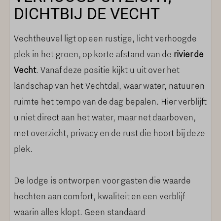
WELLNESS
DICHTBIJ DE VECHT
Privé sauna
Vechtheuvel ligt op een rustige, licht verhoogde
Hottub in de buitenlucht
plek in het groen, op korte afstand van de
rivier de
Vecht
. Vanaf deze positie kijkt u uit over het
BINNEN AAN DE VECHT
landschap van het Vechtdal, waar water, natuur en
ruimte het tempo van de dag bepalen. Hier verblijft
Aangenaam binnenklimaat
u niet direct aan het water, maar net daarboven,
Energiezuinig verwarmingssysteem
met overzicht, privacy en de rust die hoort bij deze
Vloerverwarming
plek.
Smart TV
Sfeerverlichting
De lodge is ontworpen voor gasten die waarde
Horren
hechten aan comfort, kwaliteit en een verblijf
KOKEN & TAFELEN
waarin alles klopt. Geen standaard